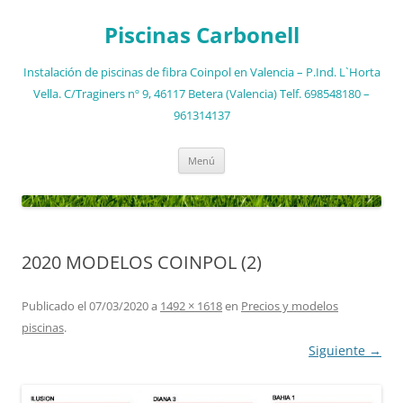
Saltar
al
Piscinas Carbonell
contenido
Instalación de piscinas de fibra Coinpol en Valencia – P.Ind. L`Horta
Vella. C/Traginers nº 9, 46117 Betera (Valencia) Telf. 698548180 –
961314137
Menú
2020 MODELOS COINPOL (2)
Publicado el
07/03/2020
a
1492 × 1618
en
Precios y modelos
piscinas
.
Siguiente →