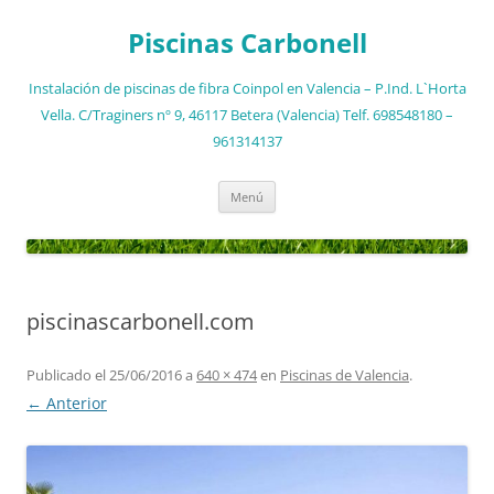
Saltar
al
Piscinas Carbonell
contenido
Instalación de piscinas de fibra Coinpol en Valencia – P.Ind. L`Horta
Vella. C/Traginers nº 9, 46117 Betera (Valencia) Telf. 698548180 –
961314137
Menú
piscinascarbonell.com
Publicado el
25/06/2016
a
640 × 474
en
Piscinas de Valencia
.
← Anterior