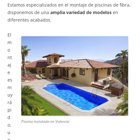
Estamos especializados en el montaje de piscinas de fibra,
disponemos de una
amplia variedad de modelos
en
diferentes acabados.
El
m
o
nt
aj
e
es
m
uy
rá
pi
d
Piscina instalada en Valencia
o,
u
n