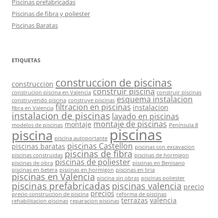
Piscinas prefabricadas
Piscinas de fibra y poliester
Piscinas Baratas
ETIQUETAS
construccion de piscinas
construccion
construir piscina
construcion piscina en Valencia
construir piscinas
esquema instalacion
construyendo piscina
construye piscinas
filtracion en piscinas
instalacion
fibra en Valencia
instalacion de piscinas
lavado en piscinas
montaje de piscinas
montaje
modelos de piscinas
Península 8
piscinas
piscina
piscina autoportante
piscinas Castellon
piscinas baratas
piscinas con excavacion
piscinas de fibra
piscinas construidas
piscinas de hormigon
piscinas de poliester
piscinas de obra
piscinas en Benisano
piscinas en betera
piscinas en hormigon
piscinas en liria
piscinas en Valencia
piscina sin obras
piscinas poliester
piscinas prefabricadas
piscinas valencia
precio
precios
precio construccion de piscina
reforma de piscinas
terrazas
valencia
rehabilitacion piscinas
reparacion piscinas