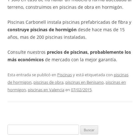
terreno, construimos en piscinas de obra en hormigón.
Piscinas Carbonell instala piscinas prefabricadas de fibra y
construye piscinas de
hormigón
desde hace mas de 15
años, mas de 200 piscinas instaladas.
Consulte nuestros
precios de piscinas, probablemente los
más
económicos
de mercado con la mejor garantía.
Esta entrada se publicó en
Piscinas
y está etiquetada con
piscinas
de hormigon
,
piscinas de obra
,
piscinas en Benisano
,
piscinas en
hormigon
,
piscinas en Valencia
en
07/02/2015
.
Buscar: