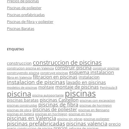
Precios de piscinas
Piscinas de poliester
Piscinas prefabricadas
Piscinas de fibra y poliester
Piscinas Baratas
ETIQUETAS
construccion de piscinas
construccion
construir piscina
construcion piscina en Valencia
construir piscinas
esquema instalacion
construyendo piscina
construye piscinas
filtracion en piscinas
instalacion
fibra en Valencia
instalacion de piscinas
lavado en piscinas
montaje de piscinas
montaje
modelos de piscinas
Península 8
piscinas
piscina
piscina autoportante
piscinas Castellon
piscinas baratas
piscinas con excavacion
piscinas de fibra
piscinas construidas
piscinas de hormigon
piscinas de poliester
piscinas de obra
piscinas en Benisano
piscinas en betera
piscinas en hormigon
piscinas en liria
piscinas en Valencia
piscina sin obras
piscinas poliester
piscinas prefabricadas
piscinas valencia
precio
precios
precio construccion de piscina
reforma de piscinas