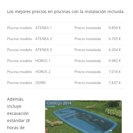
Los mejores precios en piscinas con la instalación incluida.
Piscina modelo
ATENEA 1
Precio instalada
9.850 €
Piscina modelo
ATENEA 2
Precio instalada
6.765 €
Piscina modelo
ATENEA 3
Precio instalada
6.304 €
Piscina modelo
HORUS 1
Precio instalada
9.982 €
Piscina modelo
HORUS 2
Precio instalada
7.016 €
Piscina modelo
OSIRIS
Precio instalada
7.837 €
Además,
incluye
excavación
estándar (8
horas de