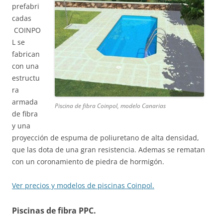
prefabri
cadas
COINPO
L se
fabrican
con una
estructu
ra
armada
Piscina de fibra Coinpol, modelo Canarias
de fibra
y una
proyección de espuma de poliuretano de alta densidad,
que las dota de una gran resistencia. Ademas se rematan
con un coronamiento de piedra de hormigón.
Ver precios y modelos de piscinas Coinpol.
Piscinas de fibra PPC.