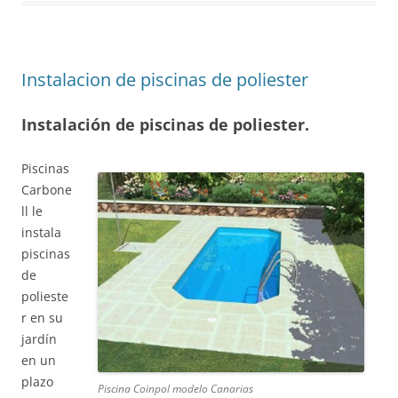
Instalacion de piscinas de poliester
Instalación de piscinas de poliester.
Piscinas
Carbone
ll le
instala
piscinas
de
polieste
r en su
jardín
en un
plazo
Piscina Coinpol modelo Canarias