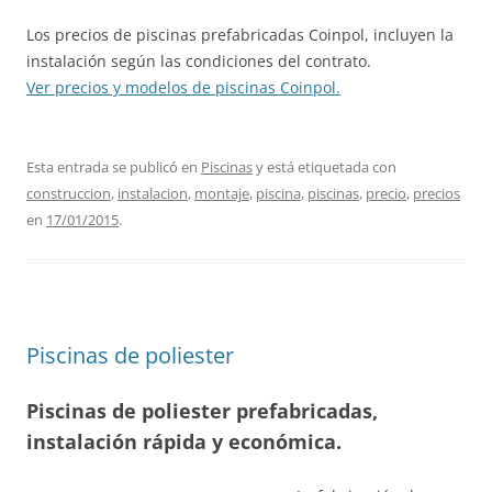
Los precios de piscinas prefabricadas Coinpol, incluyen la
instalación según las condiciones del contrato.
Ver precios y modelos de piscinas Coinpol.
Esta entrada se publicó en
Piscinas
y está etiquetada con
construccion
,
instalacion
,
montaje
,
piscina
,
piscinas
,
precio
,
precios
en
17/01/2015
.
Piscinas de poliester
Piscinas de poliester prefabricadas,
instalación rápida y económica.