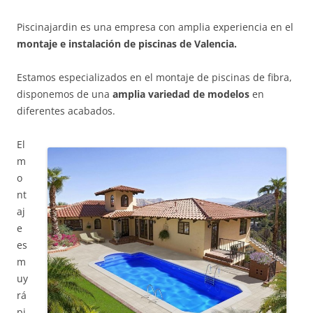
Piscinajardin es una empresa con amplia experiencia en el
montaje e instalación de piscinas de Valencia.
Estamos especializados en el montaje de piscinas de fibra,
disponemos de una
amplia variedad de modelos
en
diferentes acabados.
El
m
o
nt
aj
e
es
m
uy
rá
pi