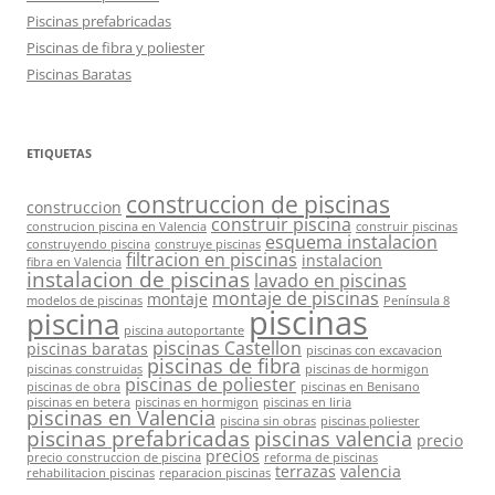
Piscinas prefabricadas
Piscinas de fibra y poliester
Piscinas Baratas
ETIQUETAS
construccion de piscinas
construccion
construir piscina
construcion piscina en Valencia
construir piscinas
esquema instalacion
construyendo piscina
construye piscinas
filtracion en piscinas
instalacion
fibra en Valencia
instalacion de piscinas
lavado en piscinas
montaje de piscinas
montaje
modelos de piscinas
Península 8
piscinas
piscina
piscina autoportante
piscinas Castellon
piscinas baratas
piscinas con excavacion
piscinas de fibra
piscinas construidas
piscinas de hormigon
piscinas de poliester
piscinas de obra
piscinas en Benisano
piscinas en betera
piscinas en hormigon
piscinas en liria
piscinas en Valencia
piscina sin obras
piscinas poliester
piscinas prefabricadas
piscinas valencia
precio
precios
precio construccion de piscina
reforma de piscinas
terrazas
valencia
rehabilitacion piscinas
reparacion piscinas