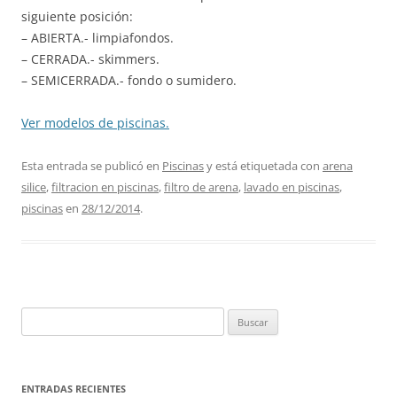
siguiente posición:
– ABIERTA.- limpiafondos.
– CERRADA.- skimmers.
– SEMICERRADA.- fondo o sumidero.
Ver modelos de piscinas.
Esta entrada se publicó en
Piscinas
y está etiquetada con
arena
silice
,
filtracion en piscinas
,
filtro de arena
,
lavado en piscinas
,
piscinas
en
28/12/2014
.
Buscar:
ENTRADAS RECIENTES