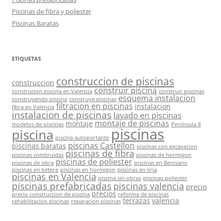
Piscinas de fibra y poliester
Piscinas Baratas
ETIQUETAS
construccion de piscinas
construccion
construir piscina
construcion piscina en Valencia
construir piscinas
esquema instalacion
construyendo piscina
construye piscinas
filtracion en piscinas
instalacion
fibra en Valencia
instalacion de piscinas
lavado en piscinas
montaje de piscinas
montaje
modelos de piscinas
Península 8
piscinas
piscina
piscina autoportante
piscinas Castellon
piscinas baratas
piscinas con excavacion
piscinas de fibra
piscinas construidas
piscinas de hormigon
piscinas de poliester
piscinas de obra
piscinas en Benisano
piscinas en betera
piscinas en hormigon
piscinas en liria
piscinas en Valencia
piscina sin obras
piscinas poliester
piscinas prefabricadas
piscinas valencia
precio
precios
precio construccion de piscina
reforma de piscinas
terrazas
valencia
rehabilitacion piscinas
reparacion piscinas