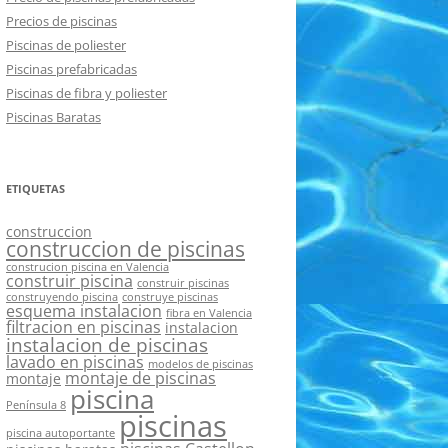
Precios de piscinas
Piscinas de poliester
Piscinas prefabricadas
Piscinas de fibra y poliester
Piscinas Baratas
ETIQUETAS
construccion
construccion de piscinas
construcion piscina en Valencia
construir piscina
construir piscinas
construyendo piscina
construye piscinas
esquema instalacion
fibra en Valencia
filtracion en piscinas
instalacion
instalacion de piscinas
lavado en piscinas
modelos de piscinas
montaje de piscinas
montaje
piscina
Península 8
piscinas
piscina autoportante