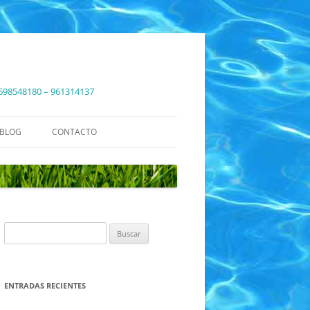
f. 698548180 – 961314137
BLOG
CONTACTO
Buscar:
ENTRADAS RECIENTES