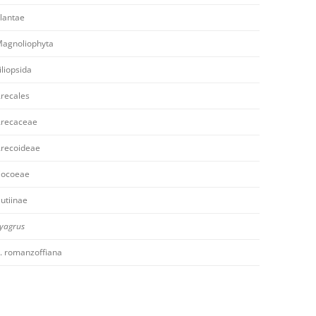
lantae
agnoliophyta
iliopsida
recales
recaceae
recoideae
ocoeae
utiinae
yagrus
. romanzoffiana