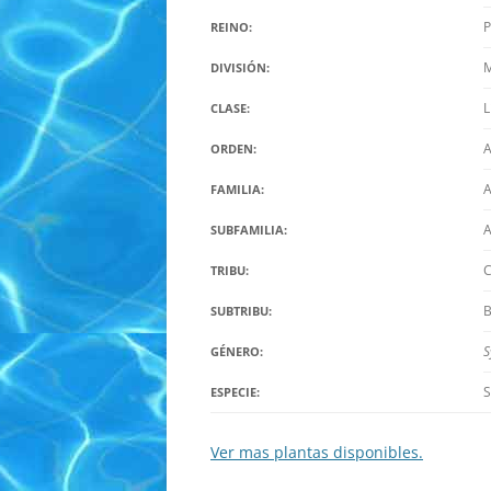
P
REINO:
M
DIVISIÓN:
L
CLASE:
A
ORDEN:
A
FAMILIA:
A
SUBFAMILIA:
C
TRIBU:
B
SUBTRIBU:
S
GÉNERO:
S
ESPECIE:
Ver mas plantas disponibles.